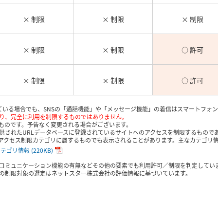
× 制限
× 制限
× 制限
× 制限
× 制限
○ 許可
× 制限
× 制限
○ 許可
されている場合でも、SNSの「通話機能」や「メッセージ機能」の着信はスマートフォ
り、完全に利用を制限するものではありません。
点のものです。予告なく変更される場合がございます。
供されたURLデータベースに登録されているサイトへのアクセスを制限するもので
アクセス制限カテゴリに属するものでも表示されることがあります。主なカテゴリ
 カテゴリ情報
(220KB)
コミュニケーション機能の有無などその他の要素でも利用許可／制限を判定してい
の制限対象の選定はネットスター株式会社の評価情報に基づいています。