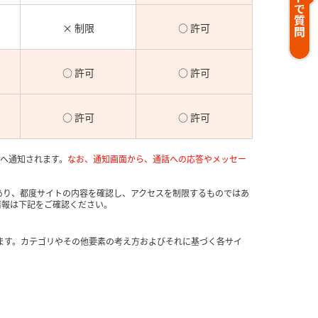
× 制限
○ 許可
○ 許可
○ 許可
○ 許可
○ 許可
ンへ通知されます。
なお、通知画面から、通話への応答やメッセー
あり、都度サイトの内容を確認し、アクセスを制限するものではあ
情報は下記をご確認ください。
ます。カテゴリやその他要素の考え方およびそれに基づく各サイ