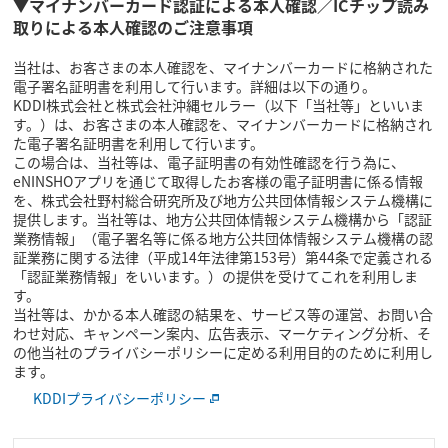
▼マイナンバーカード認証による本人確認／ICチップ読み
取りによる本人確認のご注意事項
当社は、お客さまの本人確認を、マイナンバーカードに格納された
電子署名証明書を利用して行います。詳細は以下の通り。
KDDI株式会社と株式会社沖縄セルラー（以下「当社等」といいま
す。）は、お客さまの本人確認を、マイナンバーカードに格納され
た電子署名証明書を利用して行います。
この場合は、当社等は、電子証明書の有効性確認を行う為に、
eNINSHOアプリを通じて取得したお客様の電子証明書に係る情報
を、株式会社野村総合研究所及び地方公共団体情報システム機構に
提供します。当社等は、地方公共団体情報システム機構から「認証
業務情報」（電子署名等に係る地方公共団体情報システム機構の認
証業務に関する法律（平成14年法律第153号）第44条で定義される
「認証業務情報」をいいます。）の提供を受けてこれを利用しま
す。
当社等は、かかる本人確認の結果を、サービス等の運営、お問い合
わせ対応、キャンペーン案内、広告表示、マーケティング分析、そ
の他当社のプライバシーポリシーに定める利用目的のために利用し
ます。
KDDIプライバシーポリシー