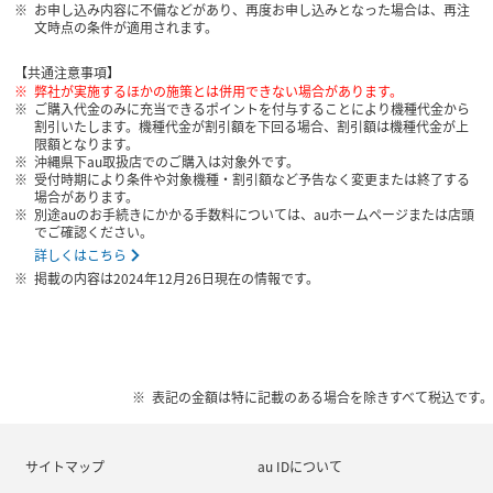
お申し込み内容に不備などがあり、再度お申し込みとなった場合は、再注
文時点の条件が適用されます。
【共通注意事項】
弊社が実施するほかの施策とは併用できない場合があります。
ご購入代金のみに充当できるポイントを付与することにより機種代金から
割引いたします。機種代金が割引額を下回る場合、割引額は機種代金が上
限額となります。
沖縄県下au取扱店でのご購入は対象外です。
受付時期により条件や対象機種・割引額など予告なく変更または終了する
場合があります。
別途auのお手続きにかかる手数料については、auホームページまたは店頭
でご確認ください。
詳しくはこちら
掲載の内容は2024年12月26日現在の情報です。
表記の金額は特に記載のある場合を除きすべて税込です。
サイトマップ
au IDについて