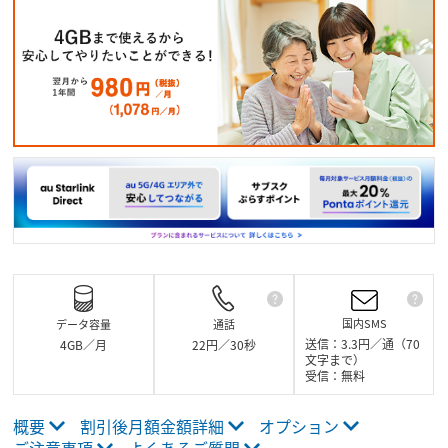
国内SMS
データ容量
通話
通話
送信：3.3円／通（70
4GB／月
22円／30秒
文字まで）
衛星電話への通話など
受信：無料
す。また他社が料金設
がかかります。
概要
割引後月額金額詳細
オプション