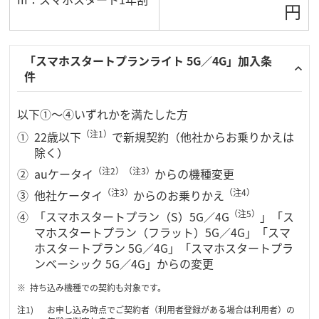
円
「スマホスタートプランライト 5G／4G」加入条
件
以下①～④いずれかを満たした方
（注1）
22歳以下
で新規契約（他社からお乗りかえは
除く）
（注2）
（注3）
auケータイ
からの機種変更
（注3）
（注4）
他社ケータイ
からのお乗りかえ
（注5）
「スマホスタートプラン（S）5G／4G
」「ス
マホスタートプラン（フラット）5G／4G」「スマ
ホスタートプラン 5G／4G」「スマホスタートプラ
ンベーシック 5G／4G」からの変更
持ち込み機種での契約も対象です。
お申し込み時点でご契約者（利用者登録がある場合は利用者）の