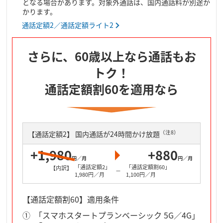
となる場合があります。対象外通話は、国内通話料が別途か
かります。
通話定額2／通話定額ライト2
さらに、60歳以上なら通話もお
トク！
通話定額割60を適用なら
（注8）
【通話定額2】 国内通話が24時間かけ放題
+
1,980
+880
円／月
円／月
「通話定額2」
「通話定額割60」
【内訳】
－
1,980円／月
1,100円／月
【通話定額割60】適用条件
「スマホスタートプランベーシック 5G／4G」