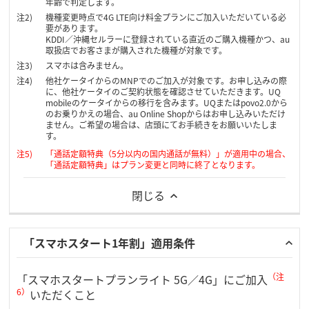
年齢で判定します。
機種変更時点で4G LTE向け料金プランにご加入いただいている必
要があります。
KDDI／沖縄セルラーに登録されている直近のご購入機種かつ、au
取扱店でお客さまが購入された機種が対象です。
スマホは含みません。
他社ケータイからのMNPでのご加入が対象です。お申し込みの際
に、他社ケータイのご契約状態を確認させていただきます。UQ
mobileのケータイからの移行を含みます。UQまたはpovo2.0から
のお乗りかえの場合、au Online Shopからはお申し込みいただけ
ません。ご希望の場合は、店頭にてお手続きをお願いいたしま
す。
「通話定額特典（5分以内の国内通話が無料）」が適用中の場合、
「通話定額特典」はプラン変更と同時に終了となります。
閉じる
「スマホスタート1年割」適用条件
（注
「スマホスタートプランライト 5G／4G」にご加入
6）
いただくこと