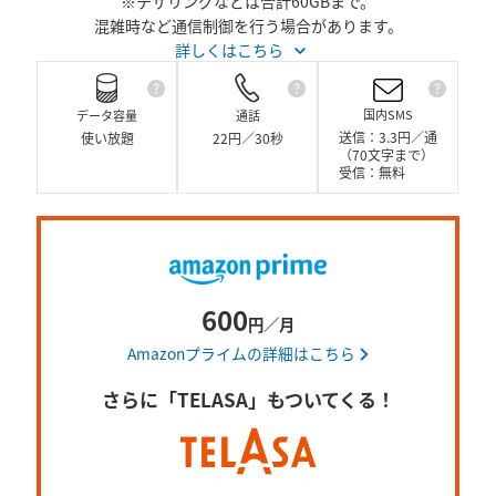
※テザリングなどは合計60GBまで。
混雑時など通信制御を行う場合があります。
詳しくはこちら
国内SMS
データ容量
通話
通話
国内
送信：3.3円／通
使い放題
22円／30秒
（70文字まで）
B／月まで
衛星電話への通話など、
機種
受信：無料
す。また他社が料金設定
文字
がかかります。
かか
600
円／月
Amazonプライムの詳細はこちら
さらに「TELASA」もついてくる！