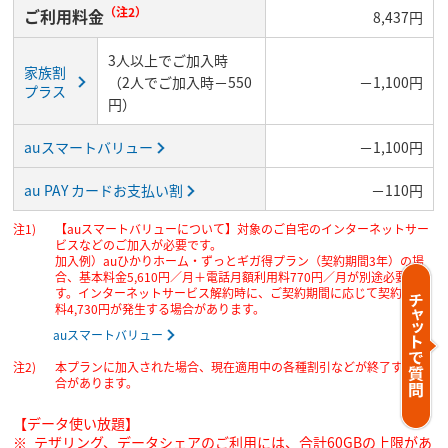
（注2）
ご利用料金
8,437円
3人以上でご加入時
家族割
（2人でご加入時－550
－1,100円
プラス
円）
auスマートバリュー
－1,100円
au PAY カードお支払い割
－110円
【auスマートバリューについて】対象のご自宅のインターネットサー
ビスなどのご加入が必要です。
加入例）auひかりホーム・ずっとギガ得プラン（契約期間3年）の場
合、基本料金5,610円／月＋電話月額利用料770円／月が別途必要で
す。インターネットサービス解約時に、ご契約期間に応じて契約解除
料4,730円が発生する場合があります。
auスマートバリュー
本プランに加入された場合、現在適用中の各種割引などが終了する場
合があります。
【データ使い放題】
テザリング、データシェアのご利用には、合計60GBの上限があ