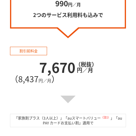
990
円／月
2つのサービス利用料も込みで
割引前料金
7,670
（税抜）
円／月
（8,437
）
円／月
（注1）
「家族割プラス（3人以上）」「auスマートバリュー
」
「au
PAY カードお支払い割」適用で