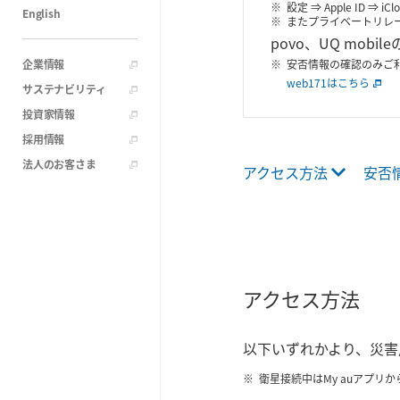
設定 ⇒ Apple ID
English
またプライベートリレ
povo、UQ mob
企業情報
安否情報の確認のみご利
web171はこちら
サステナビリティ
投資家情報
採用情報
法人のお客さま
アクセス方法
安否
アクセス方法
以下いずれかより、災害
衛星接続中はMy auアプリ