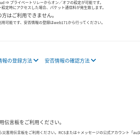
 ⇒ iCloud ⇒ プライベートリレーからオン／オフの設定が可能です。
ー設定時にアクセスした場合、パケット通信料が発生致します。
ileの方はご利用できません。
用可能です、安否情報の登録はweb171から行ってください。
情報の登録方法
安否情報の確認方法
用伝言板をご利用ください。
から災害用伝言板をご利用ください。RCSまたは＋メッセージの公式アカウント「a