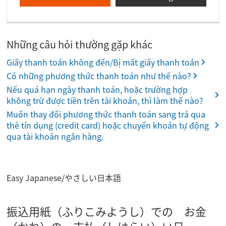
Những câu hỏi thường gặp khác
Giấy thanh toán không đến/Bị mất giấy thanh toán
Có những phương thức thanh toán như thế nào?
Nếu quá hạn ngày thanh toán, hoặc trường hợp
không trừ được tiền trên tài khoản, thì làm thế nào?
Muốn thay đổi phương thức thanh toán sang trả qua
thẻ tín dụng (credit card) hoặc chuyển khoản tự động
qua tài khoản ngân hàng.
Easy Japanese/やさしい日本語
振込用紙（ふりこみようし）での お金