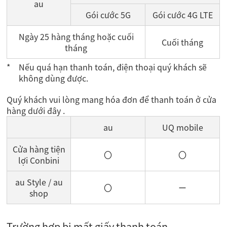
au
Gói cước 5G
Gói cước 4G LTE
Ngày 25 hàng tháng hoặc cuối
Cuối tháng
tháng
Nếu quá hạn thanh toán, điện thoại quý khách sẽ
không dùng được.
Quý khách vui lòng mang hóa đơn để thanh toán ở cửa
hàng dưới đây .
au
UQ mobile
Cửa hàng tiện
〇
〇
lợi Conbini
au Style / au
〇
ー
shop
Trường hợp bị mất giấy thanh toán