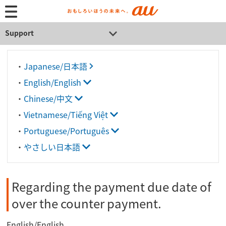
Support
・
Japanese/日本語
・
English/English
・
Chinese/中文
・
Vietnamese/Tiếng Việt
・
Portuguese/Português
・
やさしい日本語
Regarding the payment due date of
over the counter payment.
English/English