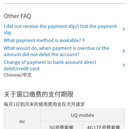
Other FAQ
I did not receive the payment slip/I lost the payment
slip
What payment method is available?
What would do, when payment is overdue or the
amount did not debit the account?
Change of payment to bank account direct
debit/credit card
Chinese/中文
关于窗口缴费的支付期限
每月1日到月末的使用费用会在次月请求
UQ mobile
au
5G资费套餐
4G LTE资费套餐