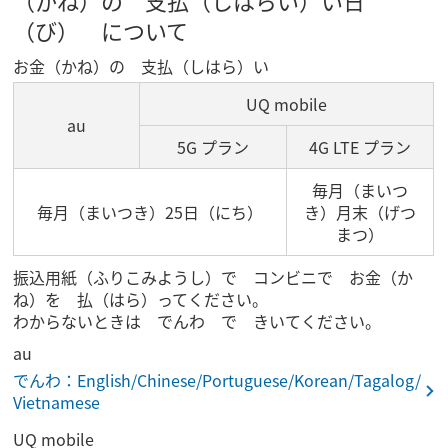
（かね）の 支払（しはらい）い日
（び） について
お金（かね）の 支払（しはら）い
UQ mobile
au
5G プラン
4G LTE プラン
毎月（まいつ
毎月（まいつき）25日（にち）
き）月末（げつ
まつ）
振込用紙（ふりこみようし）で コンビニで お金（か
ね）を 払（はら）ってください。
わからないときは でんわ で きいてください。
au
でんわ：English/Chinese/Portuguese/Korean/Tagalog/
Vietnamese
UQ mobile