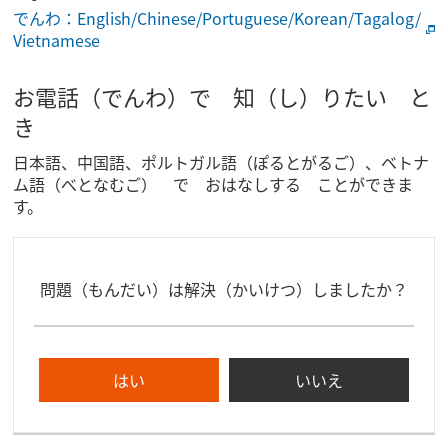
でんわ：English/Chinese/Portuguese/Korean/Tagalog/
Vietnamese
お電話（でんわ）で 知（し）りたい と
き
日本語、中国語、ポルトガル語（ぽるとがるご）、ベトナ
ム語（べとなむご） で おはなしする ことができま
す。
問題（もんだい）は解決（かいけつ）しましたか？
はい
いいえ