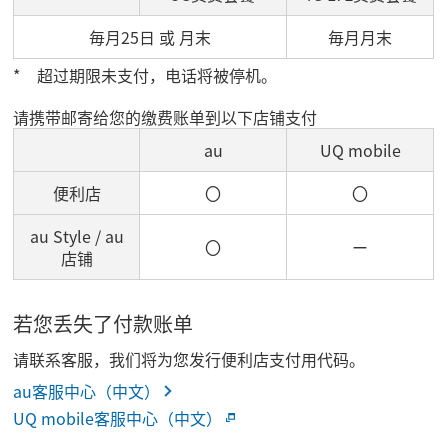
毎月25日 或 月末
毎月月末
超过期限未支付，电话将被停机。
请携带邮寄给您的缴费账单到以下店铺支付
au
UQ mobile
便利店
〇
〇
au Style / au
〇
ー
店铺
若您丢失了付款账单
请联系客服，我们将为您发行便利店支付用代码。
au客服中心（中文）
UQ mobile客服中心（中文）