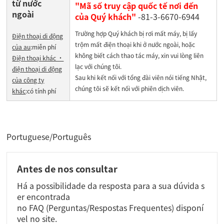
từ nước
"Mã số truy cập quốc tế nơi đến
ngoài
của Quý khách"
-81-3-6670-6944
Trường hợp Quý khách bị rơi mất máy, bị lấy
Điện thoại di động
trộm mất điện thoại khi ở nước ngoài, hoặc
của au
:miễn phí
không biết cách thao tác máy, xin vui lòng liên
Điện thoại khác ・
lạc với chúng tôi.
điện thoại di động
Sau khi kết nối với tổng đài viên nói tiếng Nhật,
của công ty
chúng tôi sẽ kết nối với phiên dịch viên.
khác
:có tính phí
Portuguese/Português
Antes de nos consultar
Há a possibilidade da resposta para a sua dúvida s
er encontrada
no FAQ (Perguntas/Respostas Frequentes) disponí
vel no site.