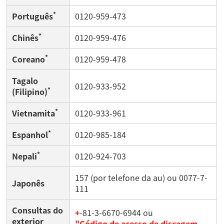
*
Português
0120-959-473
*
Chinês
0120-959-476
*
Coreano
0120-959-478
Tagalo
0120-933-952
*
(Filipino)
*
Vietnamita
0120-933-961
*
Espanhol
0120-985-184
*
Nepali
0120-924-703
157 (por telefone da au) ou 0077-7-
Japonês
111
Consultas do
+
-81-3-6670-6944 ou
exterior
"Código de acesso de discagem