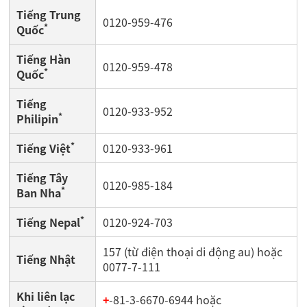
Tiếng Trung
0120-959-476
*
Quốc
Tiếng Hàn
0120-959-478
*
Quốc
Tiếng
0120-933-952
*
Philipin
*
Tiếng Việt
0120-933-961
Tiếng Tây
0120-985-184
*
Ban Nha
*
Tiếng Nepal
0120-924-703
157 (từ điện thoại di động au) hoặc
Tiếng Nhật
0077-7-111
Khi liên lạc
+
-81-3-6670-6944 hoặc