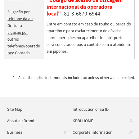
internacional da operadora
*Ligação por
local"
-81-3-6670-6944
telefone da au
:
Entre em contato em caso de roubo ou perda do
Gratuita
aparelho e para esclarecimento de dúvidas
Ligação por
sobre operações no aparelho.Um intérprete
outros
será conectado após o contato com o atendente
telefones/operado
em japonês.
ras
: Cobrada
All of the indicated amounts include tax unless otherwise specified.
Site Map
Introduction of au ID
About au Brand
KDDI HOME
Business
Corporate Information