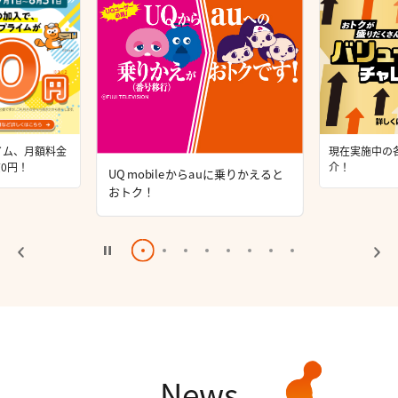
eからauに乗りかえ
iPhone長期
種変更がおト
現在実施中の各種施策をご紹介！
News