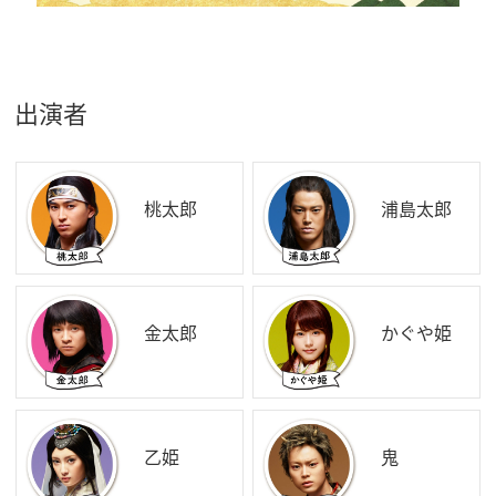
出演者
桃太郎
浦島太郎
金太郎
かぐや姫
乙姫
鬼