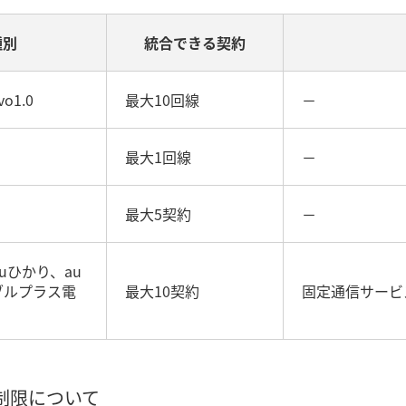
種別
統合できる契約
o1.0
最大10回線
－
最大1回線
－
最大5契約
－
uひかり、au
ブルプラス電
最大10契約
固定通信サービ
る制限について