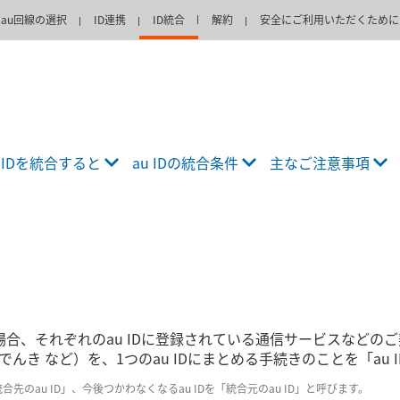
au回線の選択
ID連携
ID統合
解約
安全にご利用いただくために
u IDを統合すると
au IDの統合条件
主なご注意事項
場合、それぞれのau IDに登録されている通信サービスなどのご契約（a
んき など）を、1つのau IDにまとめる手続きのことを「au 
合先のau ID」、今後つかわなくなるau IDを「統合元のau ID」と呼びます。