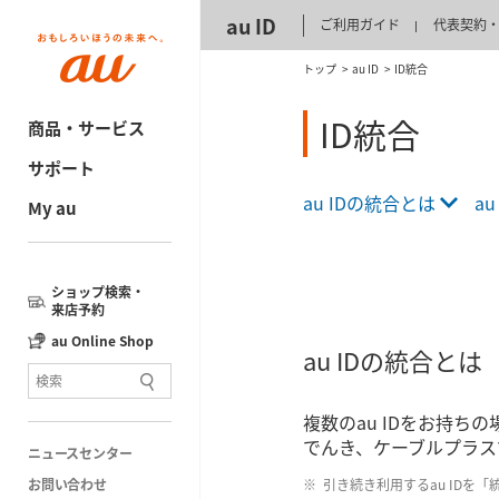
au ID
ご利用ガイド
代表契約・
トップ
au ID
ID統合
ID統合
商品・サービス
サポート
au IDの統合とは
a
My au
ショップ検索・
来店予約
au Online Shop
au IDの統合とは
複数のau IDをお持ちの
でんき、ケーブルプラスで
ニュースセンター
お問い合わせ
引き続き利用するau IDを「統