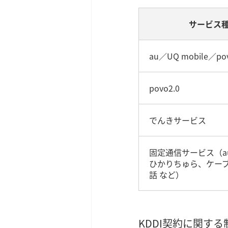
サービス
au／UQ mobile／pov
povo2.0
でんきサービス
固定通信サービス（a
ひかりちゅら、ケー
話 など）
KDDI契約に関す