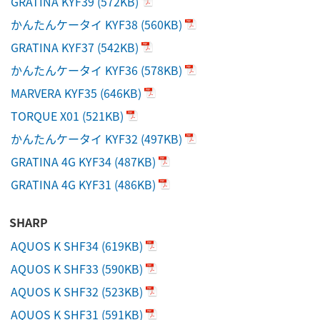
GRATINA KYF39
(572KB)
かんたんケータイ KYF38
(560KB)
GRATINA KYF37
(542KB)
かんたんケータイ KYF36
(578KB)
MARVERA KYF35
(646KB)
TORQUE X01
(521KB)
かんたんケータイ KYF32
(497KB)
GRATINA 4G KYF34
(487KB)
GRATINA 4G KYF31
(486KB)
SHARP
AQUOS K SHF34
(619KB)
AQUOS K SHF33
(590KB)
AQUOS K SHF32
(523KB)
AQUOS K SHF31
(591KB)