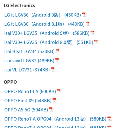
LG Electronics
LG it LGV36（Android 9版）
(450KB)
LG it LGV36（Android 8.1版）
(440KB)
isai V30+ LGV35（Android 9版）
(586KB)
isai V30+ LGV35（Android 8.0版）
(551KB)
isai Beat LGV34
(530KB)
isai vivid LGV32
(489KB)
isai VL LGV31
(374KB)
OPPO
OPPO Reno13 A
(600KB)
OPPO Find X9
(548KB)
OPPO A5 5G
(504KB)
OPPO Reno7 A OPG04（Android 13版）
(580KB)
OPPO Reno7 A OPG04（Android 12版）
(581KB)