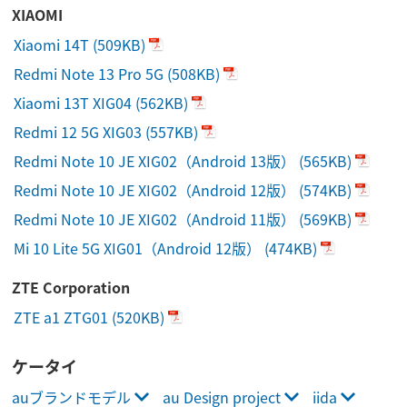
XIAOMI
Xiaomi 14T
(509KB)
Redmi Note 13 Pro 5G
(508KB)
Xiaomi 13T XIG04
(562KB)
Redmi 12 5G XIG03
(557KB)
Redmi Note 10 JE XIG02（Android 13版）
(565KB)
Redmi Note 10 JE XIG02（Android 12版）
(574KB)
Redmi Note 10 JE XIG02（Android 11版）
(569KB)
Mi 10 Lite 5G XIG01（Android 12版）
(474KB)
ZTE Corporation
ZTE a1 ZTG01
(520KB)
ケータイ
auブランドモデル
au Design project
iida