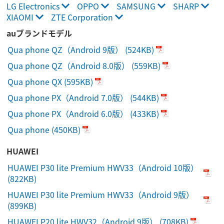
LG Electronics
OPPO
SAMSUNG
SHARP
XIAOMI
ZTE Corporation
auブランドモデル
Qua phone QZ（Android 9版）
(524KB)
Qua phone QZ（Android 8.0版）
(559KB)
Qua phone QX
(595KB)
Qua phone PX（Android 7.0版）
(544KB)
Qua phone PX（Android 6.0版）
(433KB)
Qua phone
(450KB)
HUAWEI
HUAWEI P30 lite Premium HWV33（Android 10版）
(822KB)
HUAWEI P30 lite Premium HWV33（Android 9版）
(899KB)
HUAWEI P20 lite HWV32（Android 9版）
(708KB)