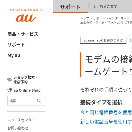
サポート
よくあるご質問
トップ
サポート
インターネット・電
auひかり（ホーム・マンション）ご利
商品・サービス
au one net のお客さま向け
サポート
My au
モデムの接
ームゲート
ショップ検索・
来店予約
それぞれの手順に従って
au Online Shop
接続タイプを選択
今と同じ電話番号を使用
ニュースセンター
新しい電話番号を使用す
お問い合わせ