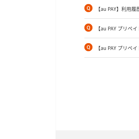
【au PAY】利
【au PAY プ
【au PAY プ