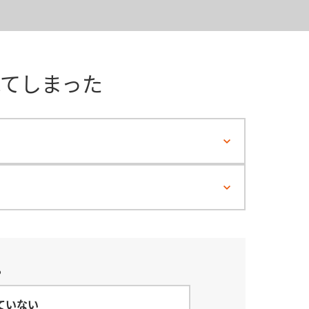
れてしまった
？
ていない