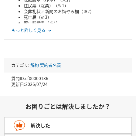
のが対象です。
住民票（除票）（※1）
会葬礼状／新聞のお悔やみ欄（※2）
死亡届（※3）
死亡診断書（※4）
火葬（埋葬）許可書
もっと詳しく見る
香典返し（※2）
斎場使用料の領収書（※2）
法廷相続情報一覧図（※2）
※1：契約者の死亡記載があるものが対象です。
※2：亡くなられた契約者のフルネームが記載されているも
カテゴリ:
解約
契約者名義
のが対象です。
※3：自治体で受理された（受理印のある）ものが対象で
質問ID:cf00000136
す。ただし、右面の死亡診断書に記載があれば受付可能で
更新日:2026/07/24
す。
※4：死体検案書も同等の書類となります。
お困りごとは解決しましたか？
解決した