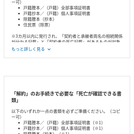
ー可）
戸籍謄本／（戸籍）全部事項証明書
戸籍抄本／（戸籍）個人事項証明書
除籍謄本（抄本）
住民票（除票）
※3カ月以内に発行され、「契約者と承継者両名の相続関係
が分かる記載」と「契約者の死亡記載」があるものが対象
です。
もっと詳しく見る
上記書類に「契約者の死亡記載」がない場合
上記書類に加え、以下のうちいずれか一点を別途ご用意く
ださい。（コピー可）
会葬礼状／新聞のお悔やみ欄
死亡届（※1）
死亡診断書
「解約」のお手続きで必要な「死亡が確認できる書
火葬（埋葬）許可書
類」
香典返し（※2）
斎場使用料の領収書（※2）
以下のいずれか一点の書類を必ずご準備ください。（コピ
ー可）
※1：自治体で受理された（受理印のある）ものが対象で
戸籍謄本／（戸籍）全部事項証明書（※1）
す。
戸籍抄本／（戸籍）個人事項証明書（※1）
※2：亡くなられた契約者のフルネームが記載されているも
除籍謄本（抄本）（※1）