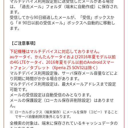
マルチデバイス利用設定前に送受信したメールがある場合
は、「過去メール」フォルダ（端末に自動作成）に保存され
ます。
受信してから90日経過したメールが、「受信」ボックスか
ら「＃ 90日以前の受信メール」ボックスへ自動的に移動し
ます。
【ご注意事項】
下記機種はマルチデバイスに対応しておりません。
auケータイ、かんたんケータイおよび2016年夏モデル以前
の4G LTEケータイ、2016年夏モデル以前のAndroidスマー
トフォン／タブレット（Xperia Z5 SOV32は除く）
マルチデバイス利用設定後、サーバ保存メール容量などによ
り同期に時間がかかる場合があります。
マルチデバイス利用設定は、最大4メールアドレスまで設定
可能です。
メールの受信設定は自動受信のみとなります。
メールの保護設定（ローカル保存非削除設定）はありませ
ん。
ローカルボックス（端末保存）にメールを保存（コピー）すること
でサーバ自動削除対象外となります。
全検索の対象は、端末に保存されているキャッシュデータの