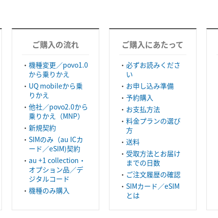
ご購入の流れ
ご購入にあたって
機種変更／povo1.0
必ずお読みくださ
から乗りかえ
い
UQ mobileから乗
お申し込み準備
りかえ
予約購入
他社／povo2.0から
お支払方法
乗りかえ（MNP）
料金プランの選び
新規契約
方
SIMのみ（au ICカ
送料
ード／eSIM)契約
受取方法とお届け
au +1 collection・
までの日数
オプション品／デ
ご注文履歴の確認
ジタルコード
SIMカード／eSIM
機種のみ購入
とは