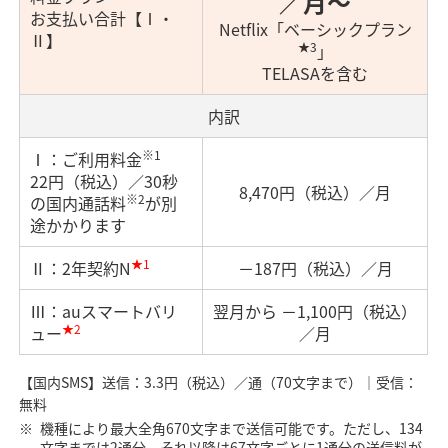
／月～
お支払い合計【Ⅰ・
Netflix「ベーシックプラン
Ⅱ】
★3
」
TELASAを含む
内訳
※1
Ⅰ：ご利用料金
22円（税込）／30秒
8,470円（税込）／月
※2
の国内通話料
が別
途かかります
★1
Ⅱ：2年契約N
－187円（税込）／月
Ⅲ：auスマートバリ
翌月から －1,100円（税込）
★2
ュー
／月
【国内SMS】送信：3.3円（税込）／通（70文字まで）｜受信：
無料
機種により最大全角670文字まで送信可能です。ただし、134
文字までは2通分、それ以降は67文字ごとに1通分の送信料が