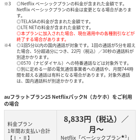
◎Netflix ベーシックプランの料金が含まれた金額です。
Netflix ベーシックプランの料金は変更となる場合がありま
す。
◎TELASAの料金が含まれた金額です。
◎LTE NETの料金が含まれた金額です。
◎本プランに加入された場合、現在適用中の各種割引などが
終了する場合があります。
◎1回5分以内の国内通話が対象です。1回の通話が5分を超え
た場合、5分超過分につき、22円（税込）／30秒の通話料が
別途かかります。
◎0570（ナビダイヤル）への特番通話などは対象外です。
◎別に定める一部の電気通信事業者への通話や、月間744時
間を超える通話は有料となる場合があります。対象外通話
は、国内通話料が別途かかります。
auフラットプラン25 NetflixパックN（カケホ）をご利用
の場合
8,833円（税込）／
料金プラン
月～
1年間お支払い合計
★3
【Ⅰ・Ⅱ】
Netflix「ベーシックプラン
」