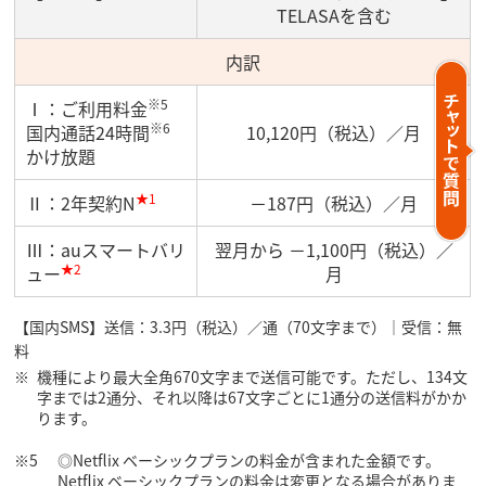
TELASAを含む
内訳
※5
Ⅰ：ご利用料金
※6
国内通話24時間
10,120円（税込）／月
かけ放題
★1
Ⅱ：2年契約N
－187円（税込）／月
Ⅲ：auスマートバリ
翌月から －1,100円（税込）／
★2
ュー
月
【国内SMS】送信：3.3円（税込）／通（70文字まで）｜受信：無
料
機種により最大全角670文字まで送信可能です。ただし、134文
字までは2通分、それ以降は67文字ごとに1通分の送信料がかか
ります。
◎Netflix ベーシックプランの料金が含まれた金額です。
Netflix ベーシックプランの料金は変更となる場合がありま