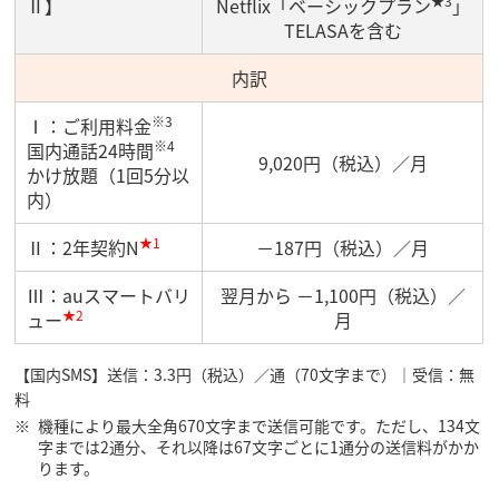
★3
Ⅱ】
Netflix「ベーシックプラン
」
TELASAを含む
内訳
※3
Ⅰ：ご利用料金
※4
国内通話24時間
9,020円（税込）／月
かけ放題（1回5分以
内）
★1
Ⅱ：2年契約N
－187円（税込）／月
Ⅲ：auスマートバリ
翌月から －1,100円（税込）／
★2
ュー
月
【国内SMS】送信：3.3円（税込）／通（70文字まで）｜受信：無
料
機種により最大全角670文字まで送信可能です。ただし、134文
字までは2通分、それ以降は67文字ごとに1通分の送信料がかか
ります。