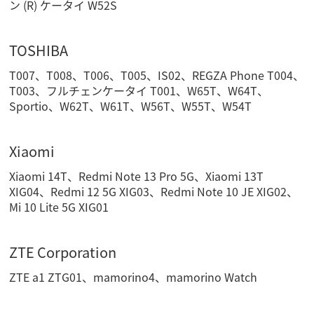
ン (R) ケータイ W52S
TOSHIBA
T007、T008、T006、T005、IS02、REGZA Phone T004、
T003、フルチェンケータイ T001、W65T、W64T、
Sportio、W62T、W61T、W56T、W55T、W54T
Xiaomi
Xiaomi 14T、Redmi Note 13 Pro 5G、Xiaomi 13T
XIG04、Redmi 12 5G XIG03、Redmi Note 10 JE XIG02、
Mi 10 Lite 5G XIG01
ZTE Corporation
ZTE a1 ZTG01、mamorino4、mamorino Watch