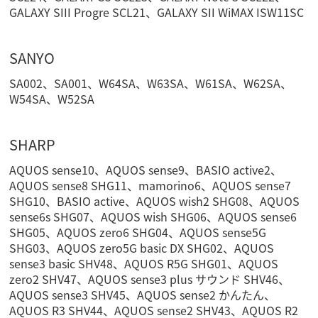
GALAXY SIII Progre SCL21、GALAXY SII WiMAX ISW11SC
SANYO
SA002、SA001、W64SA、W63SA、W61SA、W62SA、
W54SA、W52SA
SHARP
AQUOS sense10、AQUOS sense9、BASIO active2、
AQUOS sense8 SHG11、mamorino6、AQUOS sense7
SHG10、BASIO active、AQUOS wish2 SHG08、AQUOS
sense6s SHG07、AQUOS wish SHG06、AQUOS sense6
SHG05、AQUOS zero6 SHG04、AQUOS sense5G
SHG03、AQUOS zero5G basic DX SHG02、AQUOS
sense3 basic SHV48、AQUOS R5G SHG01、AQUOS
zero2 SHV47、AQUOS sense3 plus サウンド SHV46、
AQUOS sense3 SHV45、AQUOS sense2 かんたん、
AQUOS R3 SHV44、AQUOS sense2 SHV43、AQUOS R2