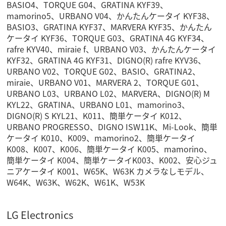
BASIO4、TORQUE G04、GRATINA KYF39、
mamorino5、URBANO V04、かんたんケータイ KYF38、
BASIO3、GRATINA KYF37、MARVERA KYF35、かんたん
ケータイ KYF36、TORQUE G03、GRATINA 4G KYF34、
rafre KYV40、miraie f、URBANO V03、かんたんケータイ
KYF32、GRATINA 4G KYF31、DIGNO(R) rafre KYV36、
URBANO V02、TORQUE G02、BASIO、GRATINA2、
miraie、URBANO V01、MARVERA 2、TORQUE G01、
URBANO L03、URBANO L02、MARVERA、DIGNO(R) M
KYL22、GRATINA、URBANO L01、mamorino3、
DIGNO(R) S KYL21、K011、簡単ケータイ K012、
URBANO PROGRESSO、DIGNO ISW11K、Mi-Look、簡単
ケータイ K010、K009、mamorino2、簡単ケータイ
K008、K007、K006、簡単ケータイ K005、mamorino、
簡単ケータイ K004、簡単ケータイK003、K002、安心ジュ
ニアケータイ K001、W65K、W63K カメラなしモデル、
W64K、W63K、W62K、W61K、W53K
LG Electronics