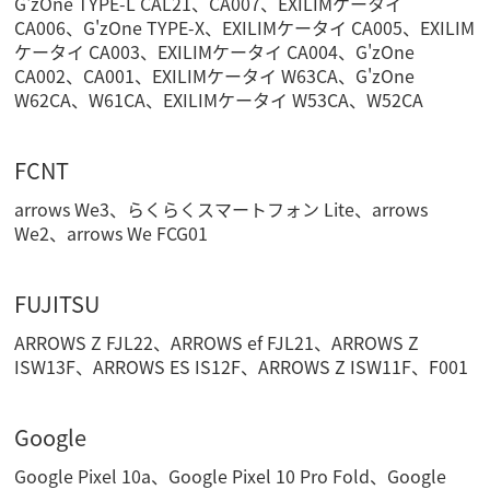
G'zOne TYPE-L CAL21、CA007、EXILIMケータイ
CA006、G'zOne TYPE-X、EXILIMケータイ CA005、EXILIM
ケータイ CA003、EXILIMケータイ CA004、G'zOne
CA002、CA001、EXILIMケータイ W63CA、G'zOne
W62CA、W61CA、EXILIMケータイ W53CA、W52CA
FCNT
arrows We3、らくらくスマートフォン Lite、arrows
We2、arrows We FCG01
FUJITSU
ARROWS Z FJL22、ARROWS ef FJL21、ARROWS Z
ISW13F、ARROWS ES IS12F、ARROWS Z ISW11F、F001
Google
Google Pixel 10a、Google Pixel 10 Pro Fold、Google