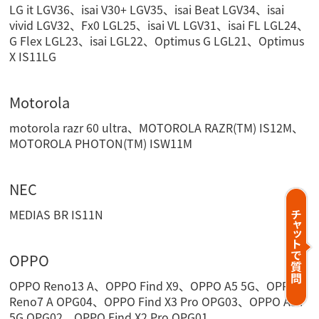
LG it LGV36、isai V30+ LGV35、isai Beat LGV34、isai
vivid LGV32、Fx0 LGL25、isai VL LGV31、isai FL LGL24、
G Flex LGL23、isai LGL22、Optimus G LGL21、Optimus
X IS11LG
Motorola
motorola razr 60 ultra、MOTOROLA RAZR(TM) IS12M、
MOTOROLA PHOTON(TM) ISW11M
NEC
MEDIAS BR IS11N
OPPO
OPPO Reno13 A、OPPO Find X9、OPPO A5 5G、OPPO
Reno7 A OPG04、OPPO Find X3 Pro OPG03、OPPO A54
5G OPG02、OPPO Find X2 Pro OPG01