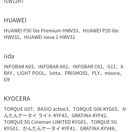
ISW12HT
HUAWEI
HUAWEI P30 lite Premium HWV33、HUAWEI P20 lite
HWV32、HUAWEI nova 2 HWV31
iida
INFOBAR A03、INFOBAR A02、INFOBAR C01、G11、X-
RAY、LIGHT POOL、lotta、PRISMOID、PLY、misora、
G9
KYOCERA
TORQUE G07、BASIO active3、TORQUE G06 KYG03、か
んたんケータイ ライト KYF43、GRATINA KYF42、
TORQUE 5G Coleman LIMITED KYG01、TORQUE 5G
KYG01、かんたんケータイ KYF41、GRATINA KYV48、