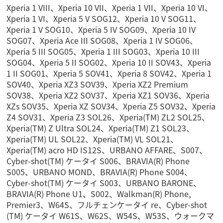
Xperia 1 VIII、Xperia 10 VII、Xperia 1 VII、Xperia 10 VI、
Xperia 1 VI、Xperia 5 V SOG12、Xperia 10 V SOG11、
Xperia 1 V SOG10、Xperia 5 IV SOG09、Xperia 10 IV
SOG07、Xperia Ace III SOG08、Xperia 1 IV SOG06、
Xperia 5 III SOG05、Xperia 1 III SOG03、Xperia 10 III
SOG04、Xperia 5 II SOG02、Xperia 10 II SOV43、Xperia
1 II SOG01、Xperia 5 SOV41、Xperia 8 SOV42、Xperia 1
SOV40、Xperia XZ3 SOV39、Xperia XZ2 Premium
SOV38、Xperia XZ2 SOV37、Xperia XZ1 SOV36、Xperia
XZs SOV35、Xperia XZ SOV34、Xperia Z5 SOV32、Xperia
Z4 SOV31、Xperia Z3 SOL26、Xperia(TM) ZL2 SOL25、
Xperia(TM) Z Ultra SOL24、Xperia(TM) Z1 SOL23、
Xperia(TM) UL SOL22、Xperia(TM) VL SOL21、
Xperia(TM) acro HD IS12S、URBANO AFFARE、S007、
Cyber-shot(TM) ケータイ S006、BRAVIA(R) Phone
S005、URBANO MOND、BRAVIA(R) Phone S004、
Cyber-shot(TM) ケータイ S003、URBANO BARONE、
BRAVIA(R) Phone U1、S002、Walkman(R) Phone,
Premier3、W64S、フルチェンケータイ re、Cyber-shot
(TM) ケータイ W61S、W62S、W54S、W53S、ウォークマ