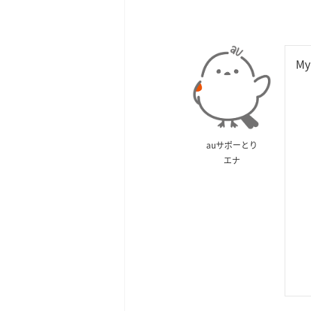
M
auサポーとり
エナ