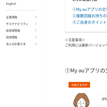
English
①My auアプリ
②複数回線お持ちの
企業情報
③ご自身のポイント
サステナビリティ
投資家情報
採用情報
＜注意事項＞
法人のお客さま
ご利用には最新バージョン
①My auアプ
お客さまの声
i