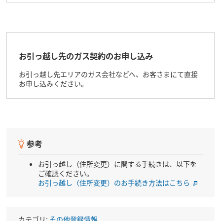
受付時間：9:00～18:00（年末年始除き、土日も受け付け）
0800-777-7109
「ほくでんガス for au」をご契約中のお客さま
お引っ越し先のガス契約のお申し込み
受付時間：9:00～17:00（月～金）
0120-370-255
お引っ越し先エリアのガス会社などへ、お客さまにて直接
お申し込みください。
参考
お引っ越し（住所変更）に関する手続きは、以下を
ご確認ください。
お引っ越し（住所変更）のお手続き方法はこちら
カテゴリ:
その他登録情報