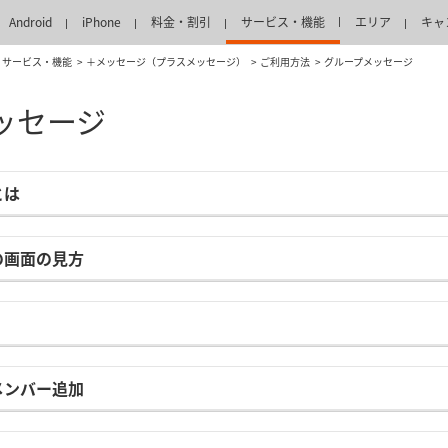
Android
iPhone
料金・割引
サービス・機能
エリア
キャ
サービス・機能
＋メッセージ（プラスメッセージ）
ご利用方法
グループメッセージ
ッセージ
とは
の画面の見方
メンバー追加