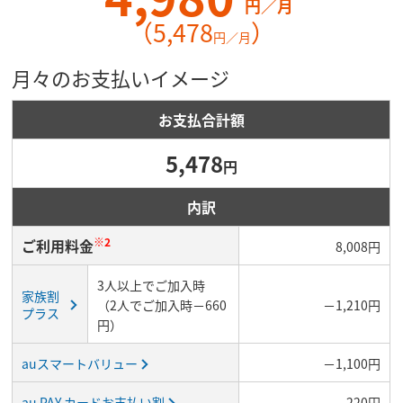
円／月
（5,478
）
円／月
月々のお支払いイメージ
お支払合計額
5,478
円
内訳
※2
ご利用料金
8,008円
3人以上でご加入時
家族割
（2人でご加入時－660
－1,210円
プラス
円）
auスマートバリュー
－1,100円
au PAY カードお支払い割
－220円