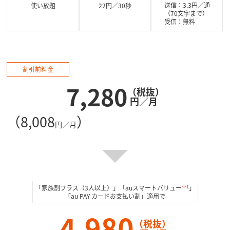
通話
送信：3.3円／通
使い放題
22円／30秒
（70文字まで）
常利用に影響のない範囲（最大
衛星電話への通話など
受信：無料
す。また他社が料金設
B／月まで
がかかります。
割引前料金
7,280
（税抜）
円／月
（8,008
）
円／月
※1
「家族割プラス（3人以上）」「auスマートバリュー
」
「au PAY カードお支払い割」適用で
4,980
（税抜）