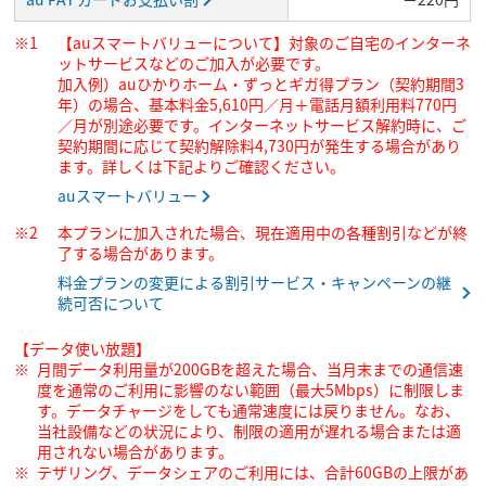
【auスマートバリューについて】対象のご自宅のインターネ
ットサービスなどのご加入が必要です。
加入例）auひかりホーム・ずっとギガ得プラン（契約期間3
年）の場合、基本料金5,610円／月＋電話月額利用料770円
／月が別途必要です。インターネットサービス解約時に、ご
契約期間に応じて契約解除料4,730円が発生する場合があり
ます。詳しくは下記よりご確認ください。
auスマートバリュー
本プランに加入された場合、現在適用中の各種割引などが終
了する場合があります。
料金プランの変更による割引サービス・キャンペーンの継
続可否について
【データ使い放題】
月間データ利用量が200GBを超えた場合、当月末までの通信速
度を通常のご利用に影響のない範囲（最大5Mbps）に制限しま
す。データチャージをしても通常速度には戻りません。なお、
当社設備などの状況により、制限の適用が遅れる場合または適
用されない場合があります。
テザリング、データシェアのご利用には、合計60GBの上限があ