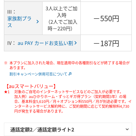
3人以上でご加
III：
入時
－550円
家族割プラ
（2人でご加入
ス
時－220円）
－187円
IV：
au PAY カードお支払い割
本プランに加入された場合、現在適用中の各種割引などが終了する場合が
あります。
割引キャンペーン併用可否について
【auスマートバリュー】
対象のご自宅のインターネットサービスなどのご加入が必要です。
加入例）auひかりホーム・ずっとギガ得プラン（契約期間3年）の場
合、基本料金5,610円／月＋オプション料550円／月が別途必要です。イ
ンターネットサービス解約時に、ご契約期間に応じて契約解除料4,730
円が発生する場合があります。
通話定額2／通話定額ライト2