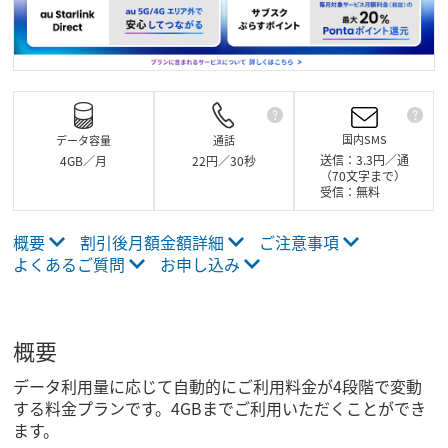
国内SMS
データ容量
通話
通話
送信：3.3円／通
4GB／月
22円／30秒
（70文字まで）
衛星電話への通話など
受信：無料
す。また他社が料金設
がかかります。
概要
割引後月額金額詳細
ご注意事項
よくあるご質問
お申し込み
概要
データ利用量に応じて自動的にご利用料金が4段階で変動
する料金プランです。4GBまでご利用いただくことができ
ます。