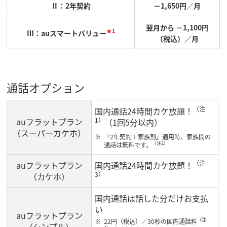
Ⅱ：2年契約
－1,650円／月
翌月から －1,100円
★1
Ⅲ：auスマートバリュー
（税込）／月
通話オプション
（注
国内通話24時間カケ放題！
auフラットプラン
1）
（1回5分以内）
（スーパーカケホ）
「2年契約＋家族割」適用時、家族間の
（注2）
通話は無料です。
（注
auフラットプラン
国内通話24時間カケ放題！
3）
（カケホ）
国内通話は話した分だけお支払
い
auフラットプラン
（注
22円（税込）／30秒の国内通話料
（シンプル）