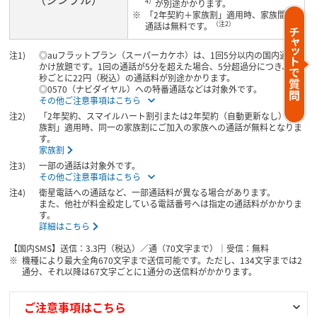
4）
が別途かかります。
「2年契約＋家族割」適用時、家族間の
（注2）
通話は無料です。
◎auフラットプラン（スーパーカケホ）は、1回5分以内の国内通話が
かけ放題です。1回の通話が5分を超えた場合、5分超過分につき、30
秒ごとに22円（税込）の通話料が別途かかります。
◎0570（ナビダイヤル）への特番通話などは対象外です。
その他ご注意事項はこちら
「2年契約、スマイルハート割引または2年契約（自動更新なし）＋家
族割」適用時、同一の家族割にご加入の家族への通話が無料となりま
す。
家族割
一部の通話は対象外です。
その他ご注意事項はこちら
衛星電話への通話など、一部通話料が異なる場合があります。
また、他社が料金設定している電話番号へは指定の通話料がかかりま
す。
詳細はこちら
【国内SMS】送信：3.3円（税込）／通（70文字まで）｜受信：無料
機種により最大全角670文字まで送信可能です。ただし、134文字までは2
通分、それ以降は67文字ごとに1通分の送信料がかかります。
ご注意事項はこちら