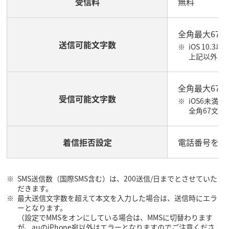
受信料
無料
全角最大670
送信可能文字数
iOS 10.
上記以外の
全角最大670
受信可能文字数
iOS6未満
全角67文字
着信拒否設定
電話番号を指
SMS送信数（国際SMS含む）は、200送信/日までとさせていた
だきます。
最大送信文字数を超えて本文を入力した場合は、送信時にエラ
ーとなります。
（設定でMMSをオンにしている場合は、MMSに切替わります
が、auのiPhone宛以外はエラーとなりますのでご注意くださ