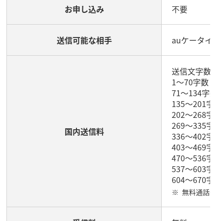
お申し込み
不要
送信可能な相手
auケータイ
送信文字数／
1～70字数（
71～134字
135～201
202～268
269～335
国内送信料
336～402
403～469字
470～536字
537～603字
604～670字
無料通話付