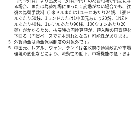
（円→外貨）より払戻時（外貨→円）の為替相場が円高にな
る場合、または為替相場にまったく変動がない場合でも、往
復の為替手数料（1米ドルまたは1ユーロあたり24銭、1豪ド
ルあたり50銭、1ランドまたは1中国元あたり20銭、1NZド
ルあたり40銭、1レアルあたり90銭、100ウォンあたり20
銭）がかかるため、払戻時の円換算額が、預入時の円貨額を
下回る（円貨ベースで元本割れとなる）可能性があります。
外貨預金は預金保険制度の対象外です。
中国元、レアル、ウォン、ランドは各政府の通貨政策や市場
環境の変化などにより、流動性の低下、市場機能の低下およ
び規模の縮小の可能性があり、為替レートが大幅に変動する
リスクやお取り引きを停止する場合があります。中国元、レ
アル、ウォン、ランドのお取り引きにあたっては、これらの
リスクがある点をご理解の上、お取り引きください。
詳しくは、外貨預金の詳細および契約締結前交付書面を必ず
ご確認いただき、お取り引きください。
外貨普通預金詳細
外貨定期預金詳細
契約締結前交付書面
「AI外貨予測」は、お客さまの投資判断の参考となる外