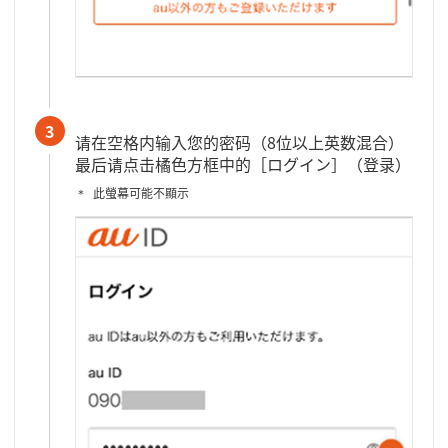
3
请在空格内输入您的密码（8位以上英数混合）
最后请点击橘色方框中的［ログイン］（登录）
此螢幕可能不顯示