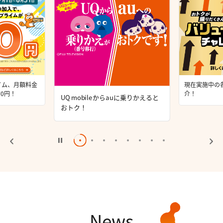
ライム、月額料金
現在実施中の
0円！
介！
UQ mobileからauに乗りかえると
おトク！
News