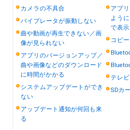
カメラの不具合
アプリ
ように
バイブレータが振動しない
で表示
曲や動画が再生できない／画
コピー
像が見られない
Blue
アプリのバージョンアップ／
曲や画像などのダウンロード
Blue
に時間がかかる
テレビ
システムアップデートができ
SDカ
ない
アップデート通知が何回も来
る