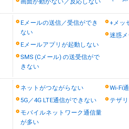
画面が動かない／反応しない
Eメールの送信／受信ができ
+メッ
ない
迷惑メ
Eメールアプリが起動しない
SMS (Cメール) の送受信がで
きない
ネットがつながらない
Wi-F
5G／4G LTE通信ができない
テザリ
モバイルネットワーク通信量
が多い