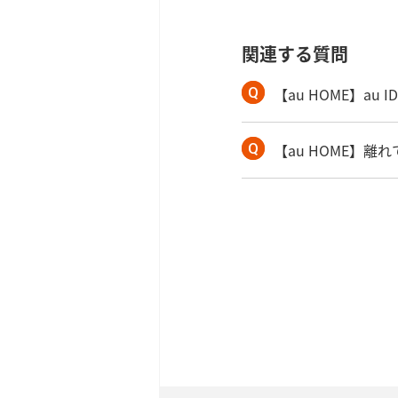
関連する質問
【au HOME】a
【au HOME】