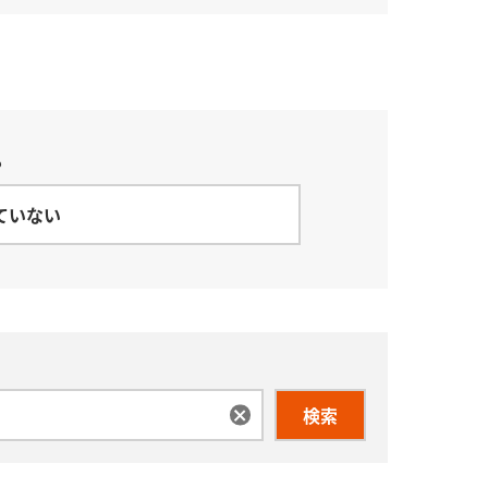
？
ていない
検索