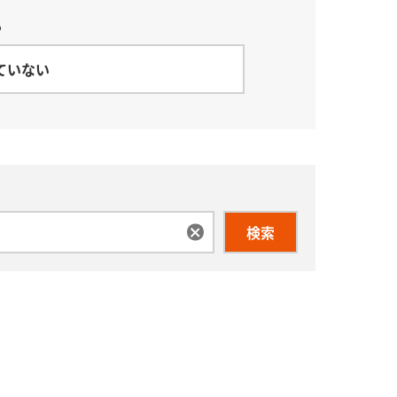
？
ていない
検索