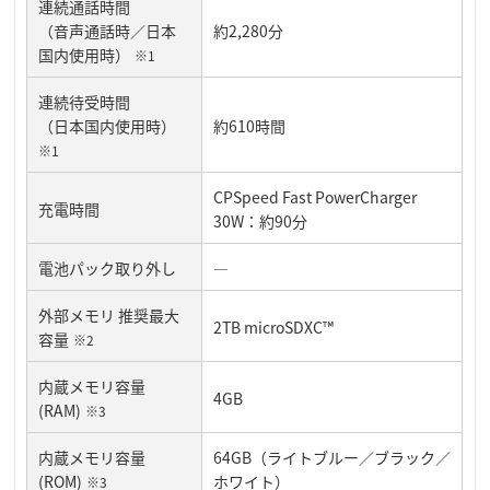
連続通話時間
（音声通話時／日本
約2,280分
国内使用時）
※1
連続待受時間
（日本国内使用時）
約610時間
※1
CPSpeed Fast PowerCharger
充電時間
30W：約90分
電池パック取り外し
―
外部メモリ 推奨最大
2TB microSDXC™
容量
※2
内蔵メモリ容量
4GB
(RAM)
※3
内蔵メモリ容量
64GB（ライトブルー／ブラック／
(ROM)
ホワイト）
※3