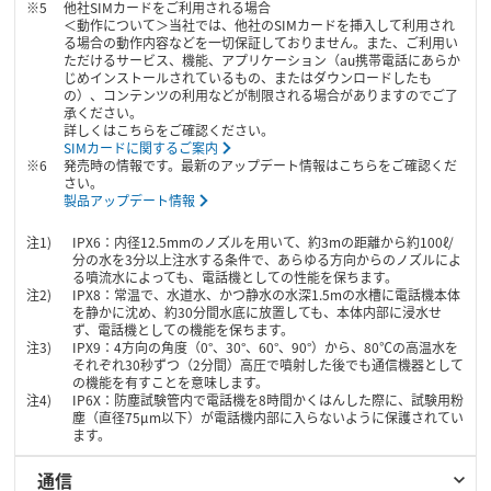
他社SIMカードをご利用される場合
＜動作について＞当社では、他社のSIMカードを挿入して利用され
る場合の動作内容などを一切保証しておりません。また、ご利用い
ただけるサービス、機能、アプリケーション（au携帯電話にあらか
じめインストールされているもの、またはダウンロードしたも
の）、コンテンツの利用などが制限される場合がありますのでご了
承ください。
詳しくはこちらをご確認ください。
SIMカードに関するご案内
発売時の情報です。最新のアップデート情報はこちらをご確認くだ
さい。
製品アップデート情報
IPX6：内径12.5mmのノズルを用いて、約3mの距離から約100ℓ/
分の水を3分以上注水する条件で、あらゆる方向からのノズルによ
る噴流水によっても、電話機としての性能を保ちます。
IPX8：常温で、水道水、かつ静水の水深1.5mの水槽に電話機本体
を静かに沈め、約30分間水底に放置しても、本体内部に浸水せ
ず、電話機としての機能を保ちます。
IPX9：4方向の角度（0°、30°、60°、90°）から、80℃の高温水を
それぞれ30秒ずつ（2分間）高圧で噴射した後でも通信機器として
の機能を有すことを意味します。
IP6X：防塵試験管内で電話機を8時間かくはんした際に、試験用粉
塵（直径75µm以下）が電話機内部に入らないように保護されてい
ます。
通信