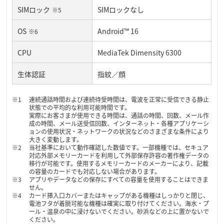
SIMロック
SIMロックなし
※5
OS
Android™ 16
※6
CPU
MediaTek Dimensity 6300
生体認証
指紋／顔
連続通話時間および連続待受時間は、電波を正常に受信できる静止
状態での平均的な利用可能時間です。
実際にお客さまが使用できる時間は、通話の時間、回数、メール作
成の時間、メール送受信回数、インターネット・各種アプリケーシ
ョンの使用状況・ネットワークの状況などのさまざまな条件により
大きく変動します。
当社基準において動作確認した数値です。一部機種では、セキュア
対応外部メモリーカードを利用して外部保存許容の著作権データの
移行が可能です。使用するメモリーカードのメーカーにより、記載
の容量のカードでも対応しない場合があります。
アプリやデータなどの保存にすべての容量を使用することはできま
せん。
カード挿入口カバーまたはキャップがある機種はしっかりと閉じ、
電池フタが着脱可能な機種は確実に取り付けてください。海水・プ
ール・温泉の中に浸けないでください。砂浜などの上に置かないで
ください。