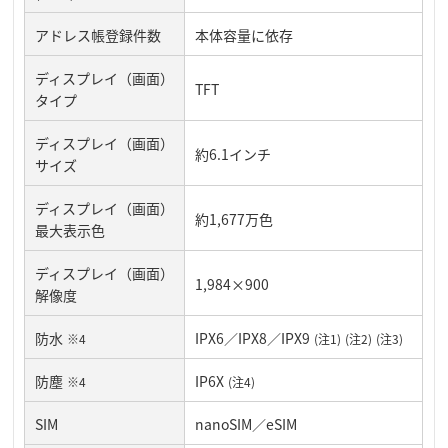
アドレス帳登録件数
本体容量に依存
ディスプレイ（画面）
TFT
タイプ
ディスプレイ（画面）
約6.1インチ
サイズ
ディスプレイ（画面）
約1,677万色
最大表示色
ディスプレイ（画面）
1,984×900
解像度
防水
IPX6／IPX8／IPX9
※4
(注1)
(注2)
(注3)
防塵
IP6X
※4
(注4)
SIM
nanoSIM／eSIM