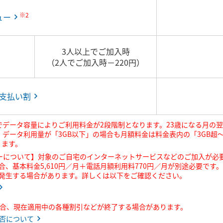
※2
ュー
3人以上でご加入時
（2人でご加入時－220円）
ドお支払い割
でデータ容量によりご利用料金が2段階制となります。23歳になる月の翌
 データ利用量が「3GB以下」の場合も月額料金は料金表内の「3GB超
ります。
ーについて】対象のご自宅のインターネットサービスなどのご加入が必
合、基本料金5,610円／月＋電話月額利用料770円／月が別途必要で
円が発生する場合があります。詳しくは以下をご確認ください。
合、現在適用中の各種割引などが終了する場合があります。
否について