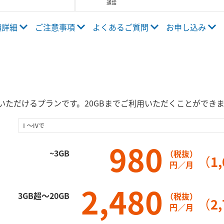
通話
通話
額詳細
ご注意事項
よくあるご質問
お申し込み
衛星
なる
定し
かか
同一
内通
途お
入いただけるプランです。20GBまでご利用いただくことができ
Ⅰ～IVで
980
~3GB
（税抜）
（
1,
円／月
2,480
3GB超～20GB
（税抜）
（
2,
円／月