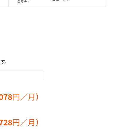
国内SMS
国内SMS
電話への通話など、一部通話料が異
機種により最大全角
場合があります。また他社が料金設
です。ただし、13
ている電話番号へは指定の通話料が
れ以降は67文字ご
ります。
かります。
の「家族割」にご加入の家族への国
同一の「家族割」
話は無料でご利用いただけます（別
内SMSは無料でご
申し込みが必要）。
途お申し込みが必
ます。
078
円／月）
728
円／月）