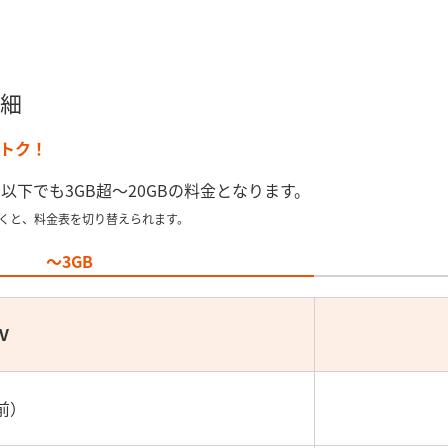
細
おトク！
B以下でも3GB超～20GBの料金となります。
くと、料金表を切り替えられます。
～3GB
V
前）