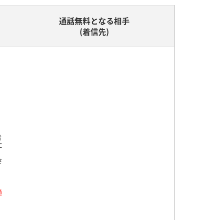
通話無料となる相手
(着信先)
者
に
さ
通