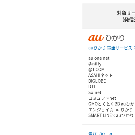
対象サ
(発信
auひかり 電話サービス
au one net
@nifty
@T COM
ASAHIネット
BIGLOBE
DTI
So-net
コミュファnet
GMOとくとくBB auひ
エンジョイ☆ au ひかり
SMART LINE×auひかり
電話（K）