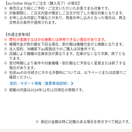
【au Online Shopでご注文（購入完了）の場合】
発売日より前にご予約・ご注文いただいたお客さまも対象です。
対象期間に、ご注文内容が確定しご注文が完了した場合対象となります。
お申し込み内容に不備などがあり、再度お申し込みとなった場合は、再注
文時点の条件が適用されます。
【共通注意事項】
弊社が実施するほかの施策とは併用できない場合があります。
機種代金が割引額を下回る場合、割引額は機種代金が上限額となります。
法人契約、沖縄県下au取扱店でのご購入は対象外です。
店舗により機種の在庫状況が異なります。在庫がなくなり次第、終了とな
ります。
受付時期により条件や対象機種・割引額など予告なく変更または終了する
場合があります。
別途auのお手続きにかかる手数料については、以下ページまたは店頭でご
確認ください。
契約：サポート情報（重要事項説明）
掲載の内容は2024年12月12日現在の情報です。
表記の金額は特に記載のある場合を除きすべて税込です。