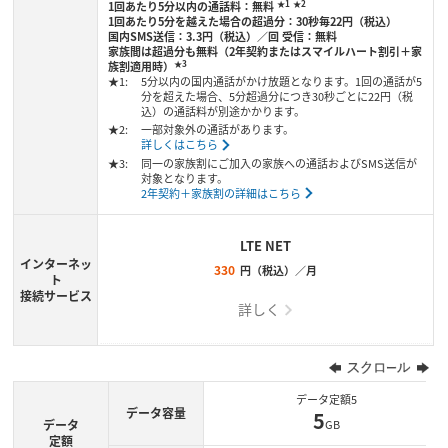
★1
★2
1回あたり5分以内の通話料：無料
1回あたり5分を越えた場合の超過分：30秒毎22円（税込）
国内SMS送信：3.3円（税込）／回 受信：無料
家族間は超過分も無料（2年契約またはスマイルハート割引＋家
★3
族割適用時）
★1:
5分以内の国内通話がかけ放題となります。1回の通話が5
分を超えた場合、5分超過分につき30秒ごとに22円（税
込）の通話料が別途かかります。
★2:
一部対象外の通話があります。
詳しくはこちら
★3:
同一の家族割にご加入の家族への通話およびSMS送信が
対象となります。
2年契約＋家族割の詳細はこちら
LTE NET
インターネッ
330
円（税込）／月
ト
接続サービス
詳しく
データ定額5
データ容量
5
データ
GB
定額