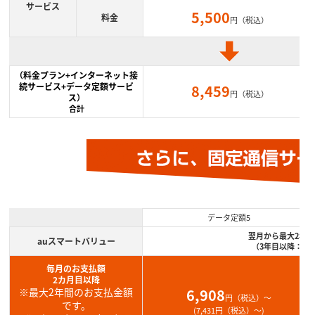
サービス
5,500
料金
円（税込）
（料金プラン+インターネット接
続サービス+データ定額サービ
8,459
円（税込）
ス）
合計
データ定額5
翌月から最大2年間
auスマートバリュー
（3年目以降：
1,0
毎月のお支払額
2カ月目以降
※最大2年間のお支払金額
6,908
円（税込）～
です。
(7,431円（税込）～)