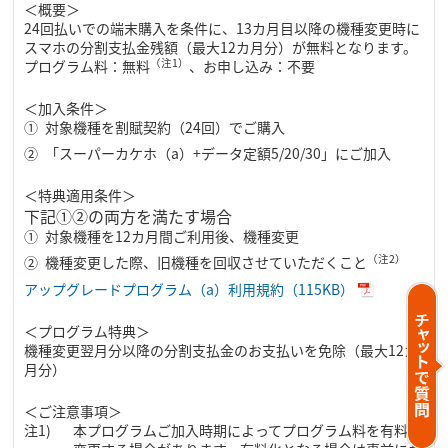
＜概要＞
24回払いでの端末購入を条件に、13カ月目以降の機種変更時に
スマホの分割支払金残額（最大12カ月分）が無料となります。
（注1）
プログラム料：無料
、お申し込み：不要
＜加入条件＞
対象機種を割賦契約（24回）でご購入
「スーパーカケホ（a）+データ定額5/20/30」にご加入
＜特典適用条件＞
下記①②の両方を満たす場合
対象機種を12カ月間ご利用後、機種変更
（注2）
機種変更した際、旧機種を回収させていただくこと
アップグレードプログラム（a）利用規約（115KB）
＜プログラム特典＞
機種変更翌月分以降の分割支払金のお支払いを免除（最大12カ
月分）
＜ご注意事項＞
本プログラムご加入時期によってプログラム料を有料に