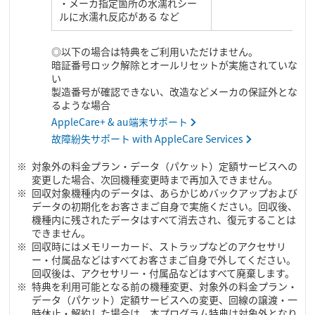
・メーカ指定箇所の水濡れシー
ルに水濡れ反応がある など
◎以下の場合は特典をご利用いただけません。
暗証番号ロック解除とオールリセットが実施されていな
い
製造番号が確認できない、改造などメーカの保証外とな
るような場合
AppleCare+ & au端末サポート
故障紛失サポート with AppleCare Services
対象外の料金プラン・データ（パケット）定額サービスへの
変更した場合、次回機種変更時まで再加入できません。
回収対象機種内のデータは、あらかじめバックアップおよび
データの初期化をお客さまご自身で実施ください。回収後、
機種内に残されたデータはすべて消去され、復元することは
できません。
回収時にはメモリーカード、ストラップなどのアクセサリ
ー・付属品などはすべてお客さまご自身で外してください。
回収後は、アクセサリー・付属品などはすべて廃棄します。
特典を利用可能となる前の機種変更、対象外の料金プラン・
データ（パケット）定額サービスへの変更、回線の譲渡・一
時休止・解約した場合は、本プログラム特典は対象外となり