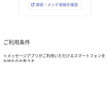
ご利用条件
＋メッセージアプリがご利用いただけるスマートフォンを
お持ちのお客さま
（au以外のキャリアにご契約でもご利用可能です。）
本アカウントに利用同意いただいたお客さま
auひかり公式アカウント利用規約
(167KB)
＋メッセージ 利用規約 (379KB)
ご利用料金：無料（ただし送受信にかかる通信料はお客さ
ま負担となります。）