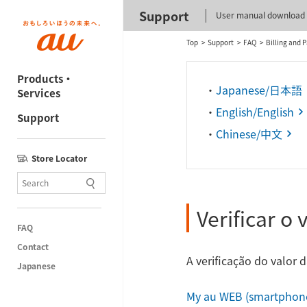
Support
User manual download
Top
Support
FAQ
Billing and 
Products・
・
Japanese/日本語
Services
・
English/English
Support
・
Chinese/中文
Store Locator
Verificar o
FAQ
Contact
A verificação do valor 
Japanese
My au WEB (smartphone