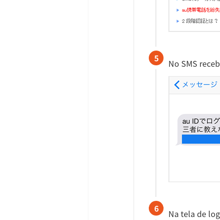
5
No SMS recebi
6
Na tela de l