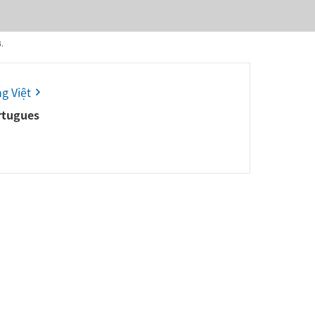
B.
g Việt
rtugues