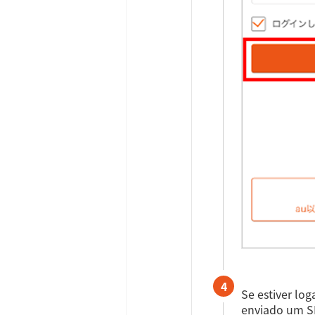
4
Se estiver log
enviado um SM