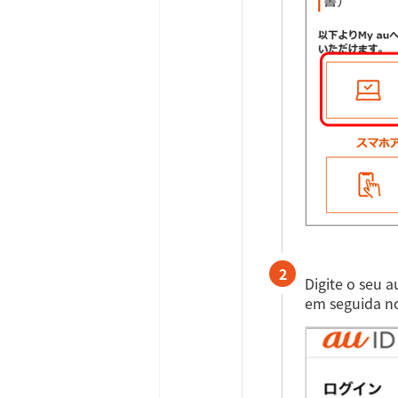
2
Digite o seu 
em seguida no 