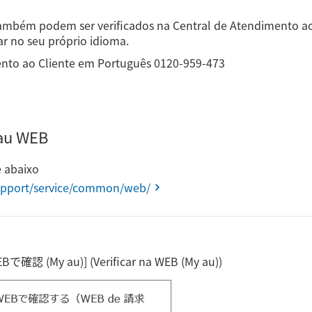
também podem ser verificados na Central de Atendimento ao
ar no seu próprio idioma.
ento ao Cliente em Português 0120-959-473
yau WEB
 abaixo
upport/service/common/web/
Bで確認 (My au)] (Verificar na WEB (My au))