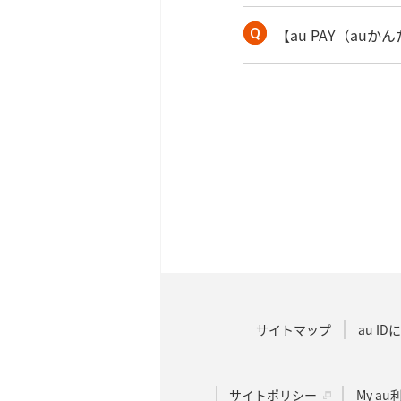
【au PAY（a
サイトマップ
au I
サイトポリシー
My a