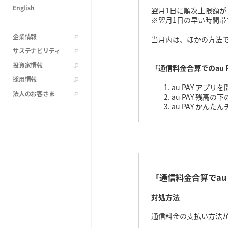
English
翌月1日に順次上限額
※翌月1日の早い時間
企業情報
当月内は、ほかの方法でa
サステナビリティ
投資家情報
「通信料金合算でのau 
採用情報
au PAY アプ
法人のお客さま
au PAY 残
au PAY かん
「通信料金合算でau
対処方法
通信料金の支払い方法が