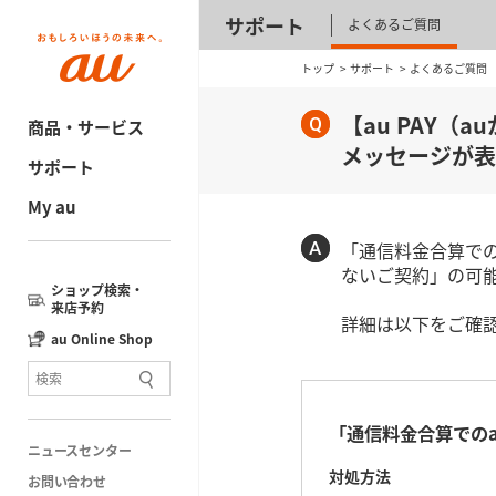
サポート
よくあるご質問
トップ
サポート
よくあるご質問
【au PAY
商品・サービス
メッセージが表
サポート
My au
「通信料金合算での
ないご契約」の可
ショップ検索・
来店予約
詳細は以下をご確
au Online Shop
「通信料金合算でのa
ニュースセンター
対処方法
お問い合わせ