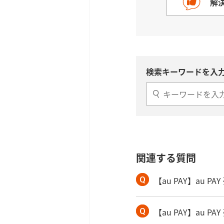
解
検索キーワードを入力
関連する質問
【au PAY】au
【au PAY】au