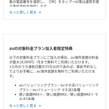
象の電話番号を選択し、［OK］をタップ→以降は通常手順
で事前予約を操作します。
もっと詳しく見る
auの​対象料金プラン加入者限定特典
以下の​対象料金プランに​ご加入の​場合、​au海外放題の料金
が最大18,000円／月まで​無料で​ご利用いただけます。​
​1カ月のうち​渡航日数が​15日以内で​あれば、​事前予約なし
でより​お手軽に、​au海外放題を​無料で​ご利用いただけま
す。
auバリューリンクプラン／auマネ活バリューリンク
プラン／auバリューリンク マネ活2各種
使い放題MAX＋／使い放題MAX／使い放題MAX＋ マ
ネ活2各種
auマネ活プラン＋／auマネ活プラン各種
もっと詳しく見る
データMAXプラン／auデータMAXプラン各種