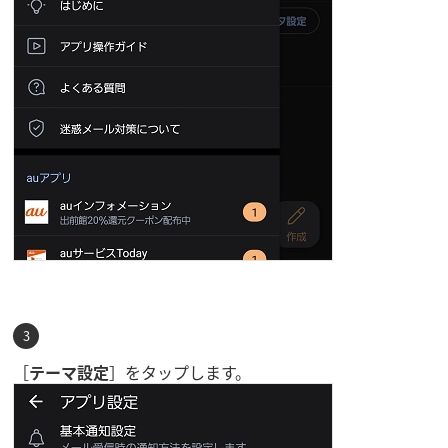
［
テーマ設定
］をタップします。