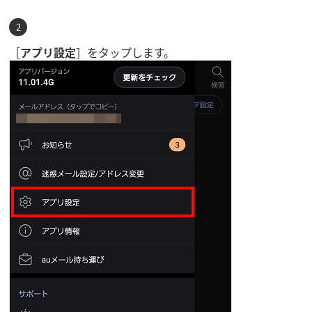
［
アプリ設定
］をタップします。