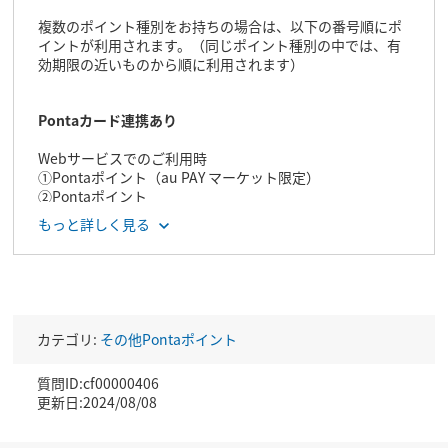
複数のポイント種別をお持ちの場合は、以下の番号順にポ
イントが利用されます。（同じポイント種別の中では、有
効期限の近いものから順に利用されます）
Pontaカード連携あり
Webサービスでのご利用時
①Pontaポイント（au PAY マーケット限定）
②Pontaポイント
③auポイント
もっと詳しく見る
店頭でのご利用時
①auポイント
②Pontaポイント
カテゴリ:
その他Pontaポイント
Pontaカード連携なし
質問ID:cf00000406
Webサービスでのご利用時
更新日:2024/08/08
①Pontaポイント（au PAY マーケット限定）
②Pontaポイント
③auポイント