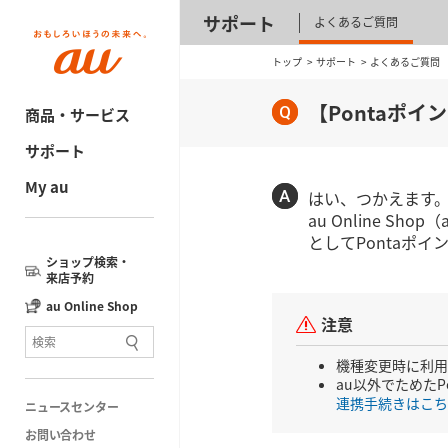
サポート
よくあるご質問
トップ
サポート
よくあるご質問
【Pontaポ
商品・サービス
サポート
My au
はい、つかえます
au Online 
としてPontaポ
ショップ検索・
来店予約
au Online Shop
注意
機種変更時に利用で
au以外でためたP
連携手続きはこち
ニュースセンター
お問い合わせ