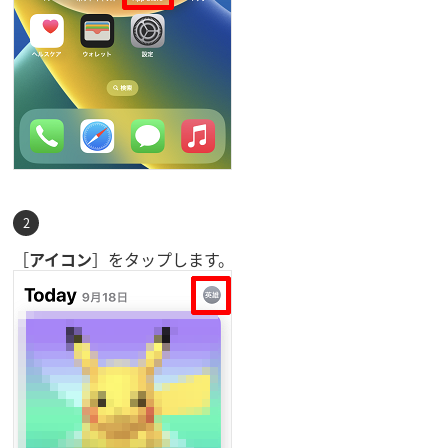
［
アイコン
］をタップします。