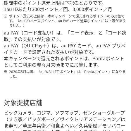
期間中のポイント還元上限は下記のとおりです。
1au IDあたり300ポイント／回、3,000ポイント／月
ポイント還元の上限は、本キャンペーンで還元されるポイントのみ対象で
す。（au PAYベースポイント、au PAY カード通常ポイントには上限があり
ません。）
au PAY（コード支払い）は、「コード表示」と「コード読
取」での支払いが対象です。
au PAY（QUICPay＋）は、au PAY カード、au PAY プリペ
イドカードで設定された支払いが対象です。
本キャンペーンで還元されるポイントは、Pontaポイント
としてご利用の翌々月末頃までに加算します。
2020年5月以降、「au WALLET ポイント」は「Pontaポイント」になりま
した。
対象提携店舗
ビックカメラ、コジマ、ソフマップ、ゼンショーグループ
（すき家／ビッグボーイ／ヴィクトリアステーション／は
ま寿司／華屋与兵衛／和食よへい／久兵衛屋／モリバコー