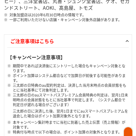
ヒー）、三洋堂書店、丸善・ジュンク堂書店、ゲオ、セカ
ンドストリート、AOKI、髙島屋、トモズ
対象加盟店は2020年6月30日時点の情報です。
一部ご利用いただけない店舗・キャンペーン対象外店舗があります。
ご注意事項はこちら
【キャンペーン注意事項】
期間中であれば決済後にエントリーした場合もキャンペーン対象とな
ります。
ポイント加算はシステム都合などで加算日が前後する可能性がありま
す。
三太郎の日特典のau契約判定は、決済した当月末時点の会員状態をも
とに当社基準にて対象判定します。
三太郎の日のauスマートパスプレミアム会員特典の判定は、翌月1日未
明時点の会員状態をもとに当社基準で判定します。（システム都合で
判定日が遅れる場合がございます）
三太郎の日に決済した後、翌月1日までにauスマートパスプレミアムを
退会した場合はポイント加算対象外となります。
本キャンペーン集計時までに当社に到着した売上伝票（売上情報）が
対象です。
特典付与時点で以下の場合は、ポイント加算の対象外となります。