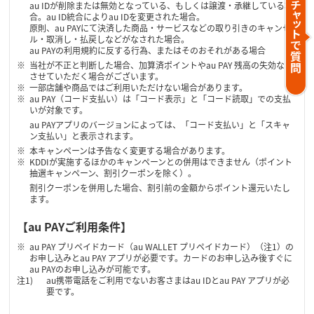
au IDが削除または無効となっている、もしくは譲渡・承継している場
合。au ID統合によりau IDを変更された場合。
原則、au PAYにて決済した商品・サービスなどの取り引きのキャンセ
ル・取消し・払戻しなどがなされた場合。
au PAYの利用規約に反する行為、またはそのおそれがある場合
当社が不正と判断した場合、加算済ポイントやau PAY 残高の失効など
させていただく場合がございます。
一部店舗や商品ではご利用いただけない場合があります。
au PAY（コード支払い）は「コード表示」と「コード読取」での支払
いが対象です。
au PAYアプリのバージョンによっては、「コード支払い」と「スキャ
ン支払い」と表示されます。
本キャンペーンは予告なく変更する場合があります。
KDDIが実施するほかのキャンペーンとの併用はできません（ポイント
抽選キャンペーン、割引クーポンを除く）。
割引クーポンを併用した場合、割引前の金額からポイント還元いたし
ます。
【au PAYご利用条件】
au PAY プリペイドカード（au WALLET プリペイドカード）（注1）の
お申し込みとau PAY アプリが必要です。カードのお申し込み後すぐに
au PAYのお申し込みが可能です。
au携帯電話をご利用でないお客さまはau IDとau PAY アプリが必
要です。