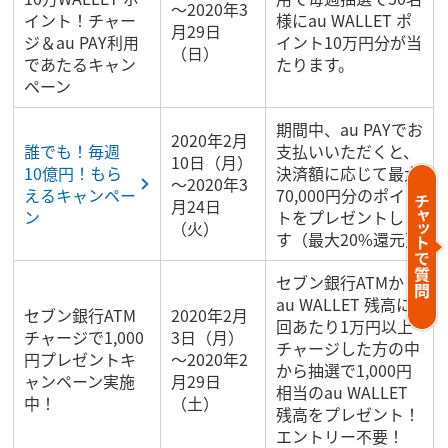
～2020年3
イント！チャー
様にau WALLET ポ
月29日
ジ＆au PAY利用
イント10万円分が当
（日）
であたるキャン
たります。
ペーン
期間中、au PAYでお
2020年2月
誰でも！毎週
支払いいただくと、
10日（月）
10億円！もら
決済額に応じて最大
～2020年3
えるキャンペー
70,000円分のポイン
月24日
ン
トをプレゼントしま
（火）
す（最大20%還元）
セブン銀行ATMから
au WALLET 残高に1
セブン銀行ATM
2020年2月
回あたり1万円以上
チャージで1,000
3日（月）
チャージした方の中
円プレゼントキ
～2020年2
から抽選で1,000円
ャンペーン実施
月29日
相当のau WALLET
中！
（土）
残高をプレゼント！
エントリー不要！