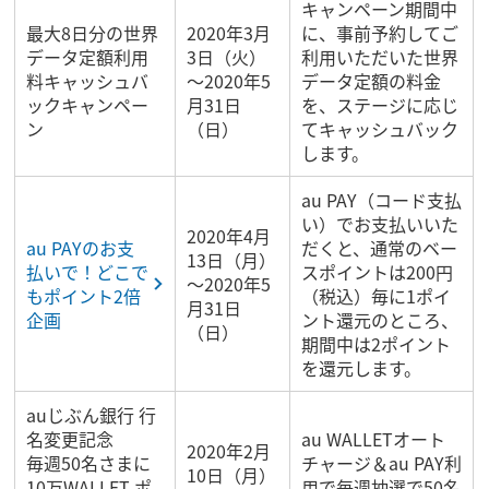
キャンペーン期間中
最大8日分の世界
2020年3月
に、事前予約してご
データ定額利用
3日（火）
利用いただいた世界
料キャッシュバ
～2020年5
データ定額の料金
ックキャンペー
月31日
を、ステージに応じ
ン
（日）
てキャッシュバック
します。
au PAY（コード支払
い）でお支払いいた
2020年4月
au PAYのお支
だくと、通常のベー
13日（月）
払いで！どこで
スポイントは200円
～2020年5
もポイント2倍
（税込）毎に1ポイ
月31日
企画
ント還元のところ、
（日）
期間中は2ポイント
を還元します。
auじぶん銀行 行
名変更記念
au WALLETオート
2020年2月
毎週50名さまに
チャージ＆au PAY利
10日（月）
10万WALLET ポ
用で毎週抽選で50名