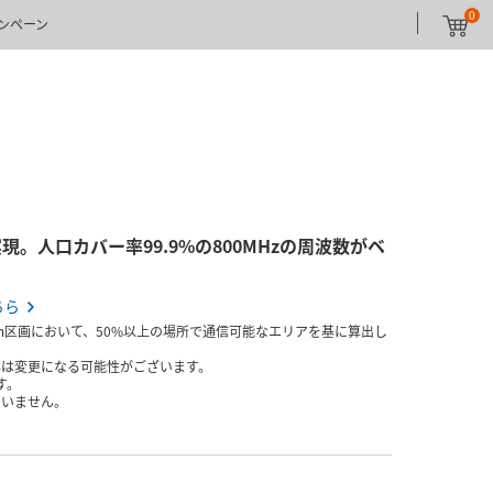
0
ンペーン
。人口カバー率99.9%の800MHzの周波数がベ
ちら
m区画において、50%以上の場所で通信可能なエリアを基に算出し
内容は変更になる可能性がございます。
す。
していません。