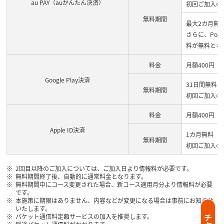
au PAY（auかんたん決済）
初回ご加入の
無料期間
最大2カ月無
さらに、Po
料が無料とな
料金
月額400円
Google Play決済
31日間無料
無料期間
初回ご加入の
料金
月額400円
Apple ID決済
1カ月無料
無料期間
初回ご加入の
2回目以降のご加入については、ご加入日より情報料が必要です。
無料期間終了後、自動的に通常料金となります。
無料期間中にコース変更された場合、新コース適用月分より情報料が必要
です。
本施策に期限はありません、内容などが変更になる場合は事前にお知らせ
いたします。
パケット通信料定額サービスの加入を推奨します。