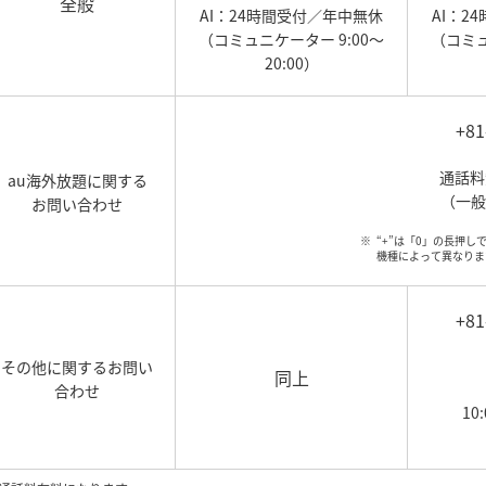
全般
AI：24時間受付／年中無休
AI：2
（コミュニケーター 9:00～
（コミュ
20:00）
+81
通話料
au海外放題に関する
（一般
お問い合わせ
“+”は「0」の長押
機種によって異なりま
+81
その他に関するお問い
同上
合わせ
10